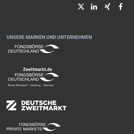
Twitter
LinkedIn
Xing
Fac
UNSERE MARKEN UND UNTERNEHMEN