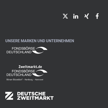
Twitter
LinkedIn
Xing
Fac
UNSERE MARKEN UND UNTERNEHMEN