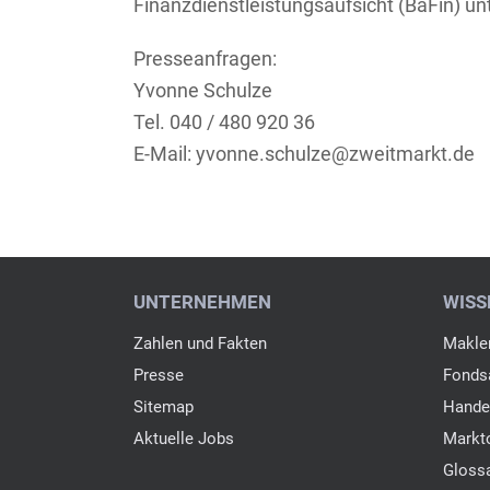
Finanzdienstleistungsaufsicht (BaFin) un
Presseanfragen:
Yvonne Schulze
Tel. 040 / 480 920 36
E-Mail: yvonne.schulze@zweitmarkt.de
UNTERNEHMEN
WISS
Zahlen und Fakten
Makler
Presse
Fondsa
Sitemap
Hande
Aktuelle Jobs
Markt
Gloss