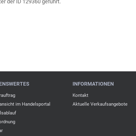
ter der ID 129360 geführt.
ENSWERTES
INFORMATIONEN
auftrag
Kontakt
nsicht im Handelsportal
Aktuelle Verkaufsangebote
lsablauf
ordnung
ar