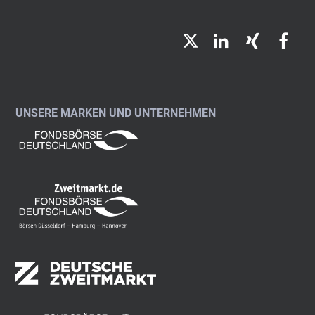
Twitter
LinkedIn
Xing
Fac
UNSERE MARKEN UND UNTERNEHMEN